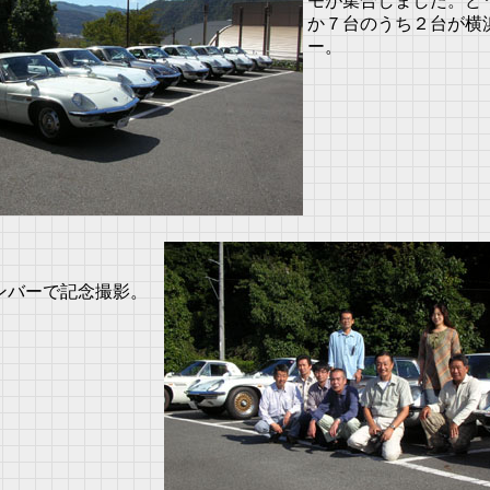
モが集合しました。ど
か７台のうち２台が横
ー。
ンバーで記念撮影。