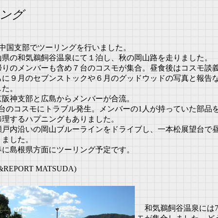
ング
7に中国支部でツーリングを行いました。
山県の和気鵜飼谷温泉にて１泊し、秋の岡山路を走りました。
帰りのメンバーも含め７台のコスモが集合。昼食後はコスモ談
もに９月のセブンストックや６月のグッドウッドの写真と報告
した。
京阪神支部と広島からメンバーが合流。
1台のコスモにトラブル発生。メンバーの1人が持っていた部品
修理するハプニングもありました。
瀬戸内沿いの岡山ブルーラインをドライブし、一本松展望台で
りました。
春に島根県方面にツーリング予定です。
REPORT MATSUDA)
和気鵜飼谷温泉には7