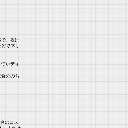
義で、夜は
などで盛り
を使いディ
昼食ののち
台のコス