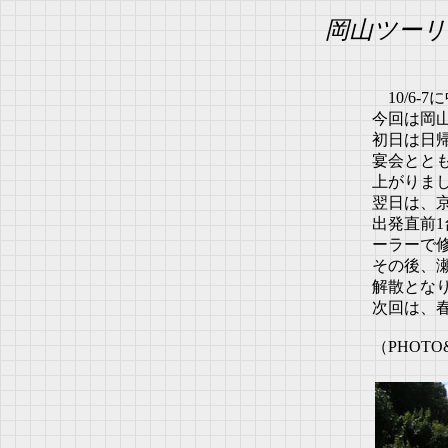
岡山ツーリ
10/6-
今回は岡
初日は日
宴会とと
上がりま
翌日は、
出発直前
ーラーで
その後、
解散とな
次回は、
（PHOTO&