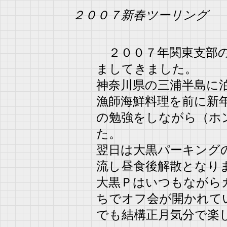
２００７新春ツーリング
２００７年関東支部の
ましてきました。
神奈川県の三浦半島に
漁師海鮮料理を前に新
の勉強をしながら（ホ
た。
翌日は大黒パーキング
流し昼食後解散となり
大黒Ｐはいつもながら
ちでオフ会が開かれて
でも結構正月気分で楽