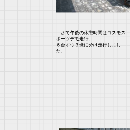
さて午後の休憩時間はコスモス
ポーツデモ走行。
６台ずつ３班に分け走行しまし
た。